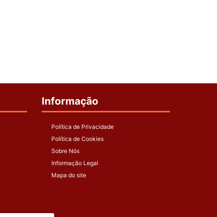
Informação
Política de Privacidade
Política de Cookies
Sobre Nós
Informação Legal
Mapa do site