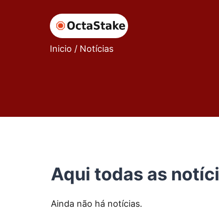
Inicio
/
Notícias
Aqui todas as notíc
Ainda não há notícias.