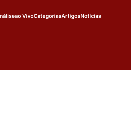
nálise
ao Vivo
Categorias
Artigos
Notícias