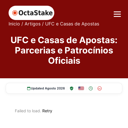
Inicio
/
Artigos
/
UFC e Casas de Apostas
UFC e Casas de Apostas:
Parcerias e Patrocínios
Oficiais
Updated Agosto 2026
18+
Failed to load.
Retry