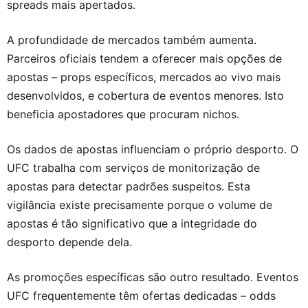
spreads mais apertados.
A profundidade de mercados também aumenta.
Parceiros oficiais tendem a oferecer mais opções de
apostas – props específicos, mercados ao vivo mais
desenvolvidos, e cobertura de eventos menores. Isto
beneficia apostadores que procuram nichos.
Os dados de apostas influenciam o próprio desporto. O
UFC trabalha com serviços de monitorização de
apostas para detectar padrões suspeitos. Esta
vigilância existe precisamente porque o volume de
apostas é tão significativo que a integridade do
desporto depende dela.
As promoções específicas são outro resultado. Eventos
UFC frequentemente têm ofertas dedicadas – odds