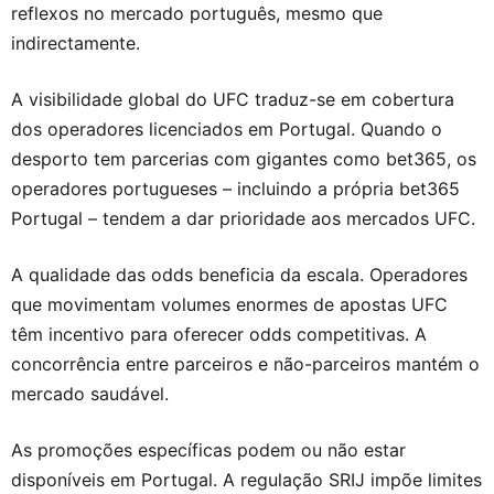
reflexos no mercado português, mesmo que
indirectamente.
A visibilidade global do UFC traduz-se em cobertura
dos operadores licenciados em Portugal. Quando o
desporto tem parcerias com gigantes como bet365, os
operadores portugueses – incluindo a própria bet365
Portugal – tendem a dar prioridade aos mercados UFC.
A qualidade das odds beneficia da escala. Operadores
que movimentam volumes enormes de apostas UFC
têm incentivo para oferecer odds competitivas. A
concorrência entre parceiros e não-parceiros mantém o
mercado saudável.
As promoções específicas podem ou não estar
disponíveis em Portugal. A regulação SRIJ impõe limites