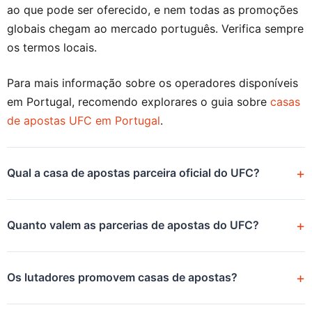
ao que pode ser oferecido, e nem todas as promoções
globais chegam ao mercado português. Verifica sempre
os termos locais.
Para mais informação sobre os operadores disponíveis
em Portugal, recomendo explorares o guia sobre
casas
de apostas UFC em Portugal
.
Qual a casa de apostas parceira oficial do UFC?
Quanto valem as parcerias de apostas do UFC?
Os lutadores promovem casas de apostas?