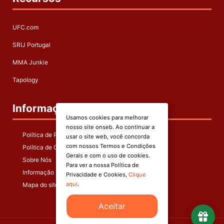
UFC.com
SRIJ Portugal
MMA Junkie
Tapology
Informação
Usamos cookies para melhorar
nosso site onseb. Ao continuar a
Política de Privacidade
usar o site web, você concorda
com nossos Termos e Condições
Política de Cookies
Gerais e com o uso de cookies.
Sobre Nós
Para ver a nossa Política de
Informação Legal
Privacidade e Cookies,
Clique
aqui
.
Mapa do site
Aceitar