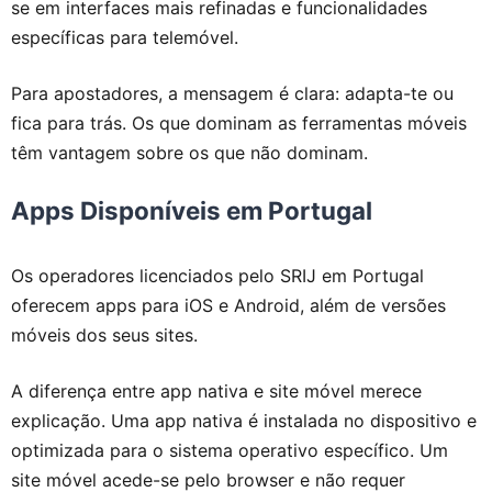
se em interfaces mais refinadas e funcionalidades
específicas para telemóvel.
Para apostadores, a mensagem é clara: adapta-te ou
fica para trás. Os que dominam as ferramentas móveis
têm vantagem sobre os que não dominam.
Apps Disponíveis em Portugal
Os operadores licenciados pelo SRIJ em Portugal
oferecem apps para iOS e Android, além de versões
móveis dos seus sites.
A diferença entre app nativa e site móvel merece
explicação. Uma app nativa é instalada no dispositivo e
optimizada para o sistema operativo específico. Um
site móvel acede-se pelo browser e não requer