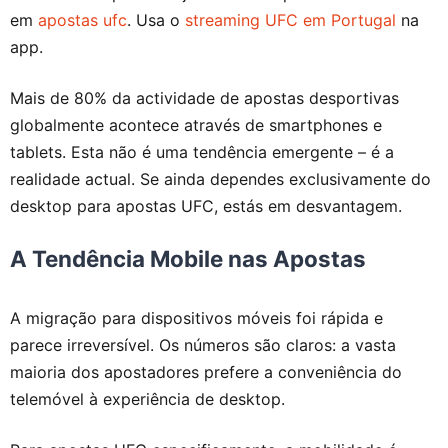
em
apostas ufc
. Usa o
streaming UFC em Portugal
na
app.
Mais de 80% da actividade de apostas desportivas
globalmente acontece através de smartphones e
tablets. Esta não é uma tendência emergente – é a
realidade actual. Se ainda dependes exclusivamente do
desktop para apostas UFC, estás em desvantagem.
A Tendência Mobile nas Apostas
A migração para dispositivos móveis foi rápida e
parece irreversível. Os números são claros: a vasta
maioria dos apostadores prefere a conveniência do
telemóvel à experiência de desktop.