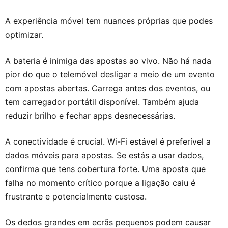
A experiência móvel tem nuances próprias que podes
optimizar.
A bateria é inimiga das apostas ao vivo. Não há nada
pior do que o telemóvel desligar a meio de um evento
com apostas abertas. Carrega antes dos eventos, ou
tem carregador portátil disponível. Também ajuda
reduzir brilho e fechar apps desnecessárias.
A conectividade é crucial. Wi-Fi estável é preferível a
dados móveis para apostas. Se estás a usar dados,
confirma que tens cobertura forte. Uma aposta que
falha no momento crítico porque a ligação caiu é
frustrante e potencialmente custosa.
Os dedos grandes em ecrãs pequenos podem causar