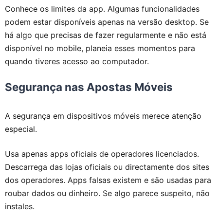
Conhece os limites da app. Algumas funcionalidades
podem estar disponíveis apenas na versão desktop. Se
há algo que precisas de fazer regularmente e não está
disponível no mobile, planeia esses momentos para
quando tiveres acesso ao computador.
Segurança nas Apostas Móveis
A segurança em dispositivos móveis merece atenção
especial.
Usa apenas apps oficiais de operadores licenciados.
Descarrega das lojas oficiais ou directamente dos sites
dos operadores. Apps falsas existem e são usadas para
roubar dados ou dinheiro. Se algo parece suspeito, não
instales.